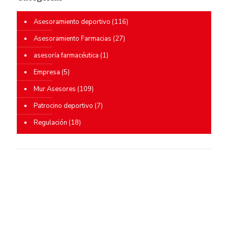
Asesoramiento deportivo
(116)
Asesoramiento Farmacias
(27)
asesoría farmacéutica
(1)
Empresa
(5)
Mur Asesores
(109)
Patrocino deportivo
(7)
Regulación
(18)