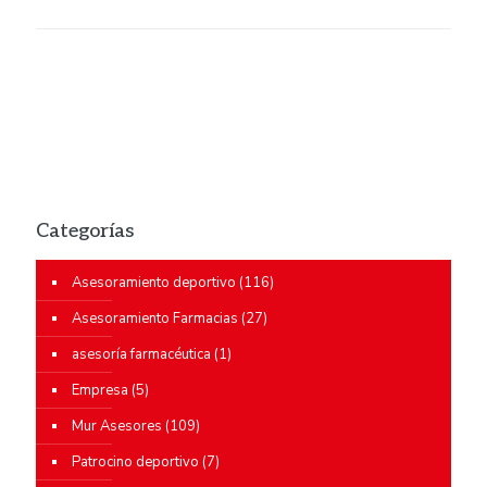
Categorías
Asesoramiento deportivo
(116)
Asesoramiento Farmacias
(27)
asesoría farmacéutica
(1)
Empresa
(5)
Mur Asesores
(109)
Patrocino deportivo
(7)