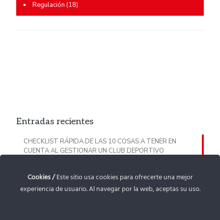
Regulación
(18)
Entradas recientes
CHECKLIST RÁPIDA DE LAS 10 COSAS A TENER EN
CUENTA AL GESTIONAR UN CLUB DEPORTIVO
CHECKLIST PROTECCIÓN DE MENORES: TODO LO QUE
Cookies /
Este sitio usa cookies para ofrecerte una mejor
TIENES QUE TENER EN CUENTA EN TU CLUB DEPORTIVO
experiencia de usuario. Al navegar por la web, aceptas su uso.
GUÍA SUBVENCIÓN DE PATROCINIO DEPORTIVO PARA
ENTIDADES DEPORTIVAS RIOJANAS