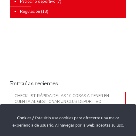
Patrocino deportivo
(7)
Regulación
(18)
Entradas recientes
CHECKLIST RÁPIDA DE LAS 10 COSAS A TENER EN
CUENTA AL GESTIONAR UN CLUB DEPORTIVO
CHECKLIST PROTECCIÓN DE MENORES: TODO LO QUE
Cookies /
Este sitio usa cookies para ofrecerte una mejor
TIENES QUE TENER EN CUENTA EN TU CLUB DEPORTIVO
experiencia de usuario. Al navegar por la web, aceptas su uso.
GUÍA SUBVENCIÓN DE PATROCINIO DEPORTIVO PARA