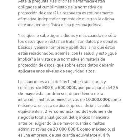
Ante la pregunta ¿las oficinas de farmacia están
obligadas al cumplimiento de la normativa de
protección de datos? La respuesta es rotundamente
afirmativa, independientemente de que tras la oficina
esté una persona física o una persona jurídica.
Y es que no cabe lugar a dudas y más cuando no sólo
los datos que en éstas se tratan son datos personales
básicos, véanse nombres y apellidos, sino que éstos
están relacionados, además, con la salud, y esto ¿qué
implica? a la vista de la normativa en materia de
protección de datos, que sobre estos datos deberán
aplicarse unos niveles de seguridad altos.
Las sanciones a día de hoy también son claras y
concisas:
de 900 € a 600.000€,
aunque a partir del
25
de mayo
éstas podrán ser, dependiendo de la
infracción, multas administrativas de
10.000.000€
como
máximo o, en caso de una empresa, de una cuantía
equivalente al
2 % como máximo del volumen de
negocio
total anual global del ejercicio financiero
anterior, eligiendo la de mayor cuantía o multas
administrativas de
20 000 000 € como máximo
o, si
es una empresa, de una cuantía equivalente al
4 %