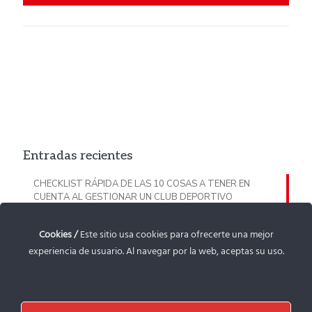
Entradas recientes
CHECKLIST RÁPIDA DE LAS 10 COSAS A TENER EN
CUENTA AL GESTIONAR UN CLUB DEPORTIVO
CHECKLIST PROTECCIÓN DE MENORES: TODO LO QUE
Cookies /
Este sitio usa cookies para ofrecerte una mejor
TIENES QUE TENER EN CUENTA EN TU CLUB DEPORTIVO
experiencia de usuario. Al navegar por la web, aceptas su uso.
GUÍA SUBVENCIÓN DE PATROCINIO DEPORTIVO PARA
ENTIDADES DEPORTIVAS RIOJANAS