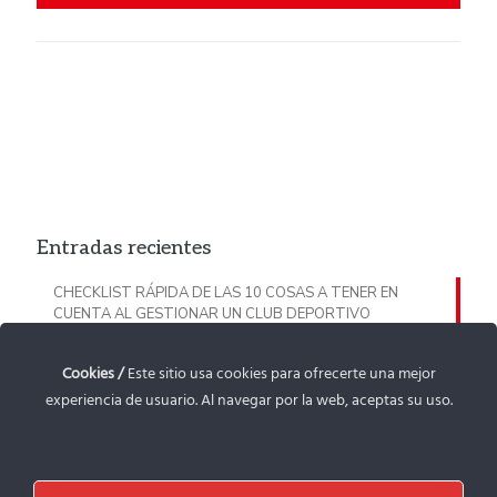
Entradas recientes
CHECKLIST RÁPIDA DE LAS 10 COSAS A TENER EN
CUENTA AL GESTIONAR UN CLUB DEPORTIVO
CHECKLIST PROTECCIÓN DE MENORES: TODO LO QUE
Cookies /
Este sitio usa cookies para ofrecerte una mejor
TIENES QUE TENER EN CUENTA EN TU CLUB DEPORTIVO
experiencia de usuario. Al navegar por la web, aceptas su uso.
GUÍA SUBVENCIÓN DE PATROCINIO DEPORTIVO PARA
ENTIDADES DEPORTIVAS RIOJANAS